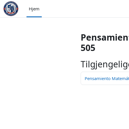
Gå til hovedinnhold
Hjem
Pensamient
505
Tilgjengelig
Pensamiento Matemátic