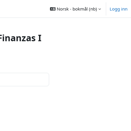
Norsk - bokmål ‎(nb)‎
Logg inn
inanzas I