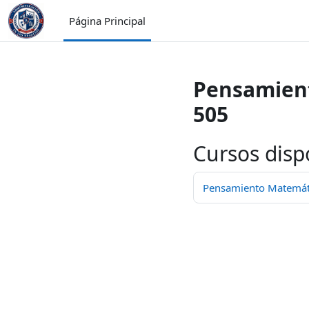
Saltar al contenido principal
Página Principal
Pensamient
505
Cursos disp
Pensamiento Matemátic