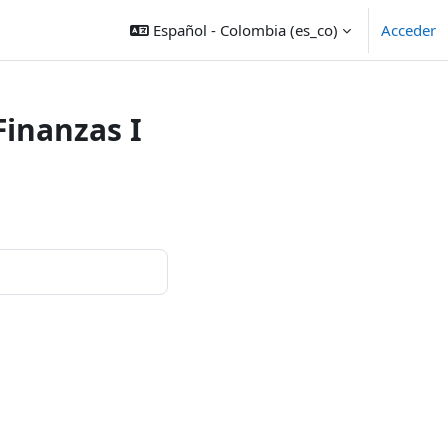
Español - Colombia ‎(es_co)‎
Acceder
inanzas I