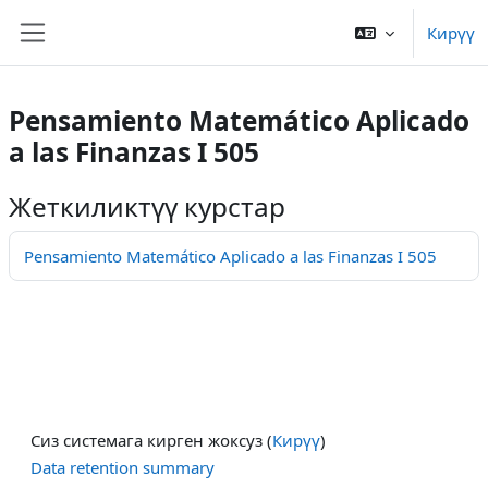
Негизги мазмунга өтүү
Кирүү
Капталдагы панель
Pensamiento Matemático Aplicado
a las Finanzas I 505
Жеткиликтүү курстар
Pensamiento Matemático Aplicado a las Finanzas I 505
Сиз системага кирген жоксуз (
Кирүү
)
Data retention summary