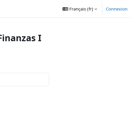
Français ‎(fr)‎
Connexion
inanzas I