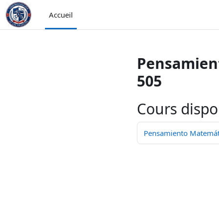
Passer au contenu principal
Accueil
Pensamient
505
Cours dispo
Pensamiento Matemátic