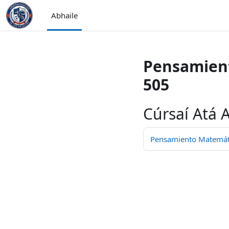
Scipeáil go príomh inneachar
Abhaile
Pensamient
505
Cúrsaí Atá A
Pensamiento Matemátic