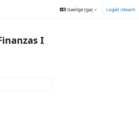
Gaeilge ‎(ga)‎
Logáil isteach
inanzas I