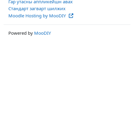
Гар утасны аппликейшн авах
Стандарт загварт шилжих
Moodle Hosting by MooDIY
Powered by
MooDIY