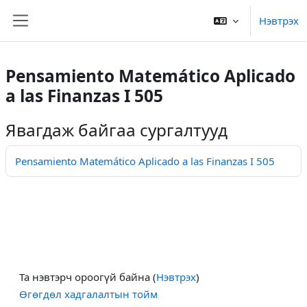
Үндсэн агуулга руу шилжих
Нэвтрэх
Хажуугийн самбар
Pensamiento Matemático Aplicado
a las Finanzas I 505
Явагдаж байгаа сургалтууд
Pensamiento Matemático Aplicado a las Finanzas I 505
Та нэвтэрч ороогүй байна (
Нэвтрэх
)
Өгөгдөл хадгалалтын тойм