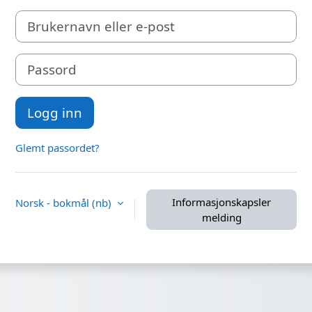
Brukernavn eller e-post
Passord
Logg inn
Glemt passordet?
Informasjonskapsler
Norsk - bokmål ‎(nb)‎
melding