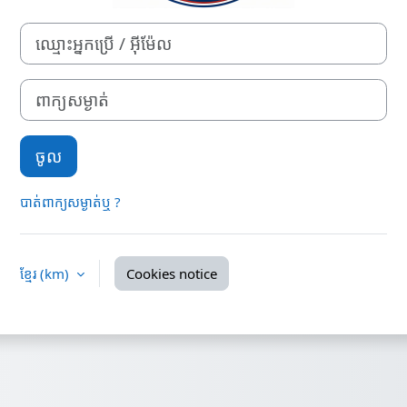
ឈ្មោះអ្នកប្រើ / អ៊ីម៉ែល
ពាក្យសម្ងាត់
ចូល
បាត់ពាក្យសម្ងាត់ឬ ?
ខ្មែរ ‎(km)‎
Cookies notice