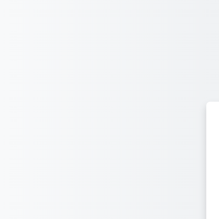
រំលងទៅកាន់មាតិកាមេ